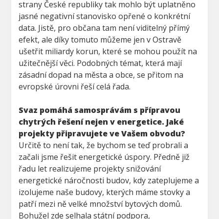
strany České republiky tak mohlo být uplatněno
jasné negativní stanovisko opřené o konkrétní
data. Jistě, pro občana tam není viditelný přímý
efekt, ale díky tomuto můžeme jen v Ostravě
ušetřit miliardy korun, které se mohou použít na
užitečnější věci. Podobných témat, která mají
zásadní dopad na města a obce, se přitom na
evropské úrovni řeší celá řada.
Svaz pomáhá samosprávám s přípravou
chytrých řešení nejen v energetice. Jaké
projekty připravujete ve Vašem obvodu?
Určitě to není tak, že bychom se teď probrali a
začali jsme řešit energetické úspory. Předně již
řadu let realizujeme projekty snižování
energetické náročnosti budov, kdy zateplujeme a
izolujeme naše budovy, kterých máme stovky a
patří mezi ně velké množství bytových domů.
Bohužel zde selhala státní podpora,