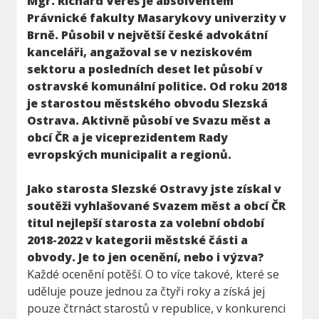
Mgr. Richard Vereš je absolventem
Právnické fakulty Masarykovy univerzity v
Brně. Působil v největší české advokátní
kanceláři, angažoval se v neziskovém
sektoru a posledních deset let působí v
ostravské komunální politice. Od roku 2018
je starostou městského obvodu Slezská
Ostrava. Aktivně působí ve Svazu měst a
obcí ČR a je viceprezidentem Rady
evropských municipalit a regionů.
Jako starosta Slezské Ostravy jste získal v
soutěži vyhlašované Svazem měst a obcí ČR
titul nejlepší starosta za volební období
2018-2022 v kategorii městské části a
obvody. Je to jen ocenění, nebo i výzva?
Každé ocenění potěší. O to více takové, které se
uděluje pouze jednou za čtyři roky a získá jej
pouze čtrnáct starostů v republice, v konkurenci