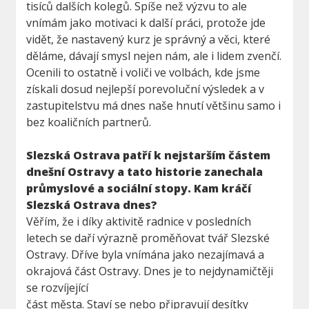
tisíců dalších kolegů. Spíše než výzvu to ale
vnímám jako motivaci k další práci, protože jde
vidět, že nastavený kurz je správný a věci, které
děláme, dávají smysl nejen nám, ale i lidem zvenčí.
Ocenili to ostatně i voliči ve volbách, kde jsme
získali dosud nejlepší porevoluční výsledek a v
zastupitelstvu má dnes naše hnutí většinu samo i
bez koaličních partnerů.
Slezská Ostrava patří k nejstarším částem
dnešní Ostravy a tato historie zanechala
průmyslové a sociální stopy. Kam kráčí
Slezská Ostrava dnes?
Věřím, že i díky aktivitě radnice v posledních
letech se daří výrazně proměňovat tvář Slezské
Ostravy. Dříve byla vnímána jako nezajímavá a
okrajová část Ostravy. Dnes je to nejdynamičtěji
se rozvíjející
část města. Staví se nebo připravují desítky