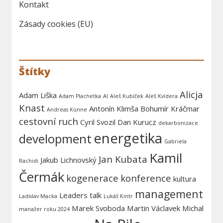
Kontakt
Zásady cookies (EU)
Štítky
Alicja
Adam Liška
Adam Plachetka
AI
Aleš Kubíček
Aleš Kvídera
Knast
Antonín Klimša
Bohumír Kráčmar
Andreas Künne
cestovní ruch
Cyril Svozil
Dan Kurucz
dekarbonizace
energetika
development
Gabriela
Kamil
Jan Kubata
Jakub Lichnovský
Rachidi
Čermák
kogenerace
konference
kultura
management
Leaders talk
Ladislav Macka
Lukáš Kintr
Marek Svoboda
Martin Václavek
Michal
manažer roku 2024