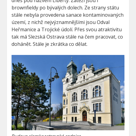
dnes pod názvem Liberty. Zátěží jsou i
brownfieldy po bývalých dolech. Ze strany státu
stále nebyla provedena sanace kontaminovaných
území, z nichž nejvýznamnějšími jsou Odval
Heřmanice a Trojické údolí. Přes svou atraktivitu
tak má Slezská Ostrava stále na čem pracovat, co
dohánět. Stále je zkrátka co dělat.