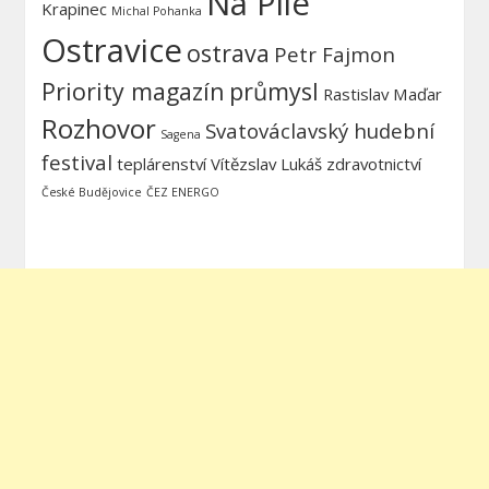
Na Pile
Krapinec
Michal Pohanka
Ostravice
ostrava
Petr Fajmon
Priority magazín
průmysl
Rastislav Maďar
Rozhovor
Svatováclavský hudební
Sagena
festival
teplárenství
Vítězslav Lukáš
zdravotnictví
České Budějovice
ČEZ ENERGO