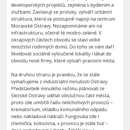
developerských projektů, zejména s bydlením a
službami. Zastavují se proluky, vytváří urbánní
struktura, která se postupně napojí na centrum
Moravské Ostravy. Nezapomínáme ani na
infrastrukturu, včetně té modro-zelené. V
okrajových částech obvodu se staví velké
množství rodinných domů. Do toho se nám daří
likvidovat sociálně vyloučené lokality i lákat do
obvodu nové firmy, které vytváří pracovní místa.
Na druhou stranu je pravdou, že se stále
vymaňujeme z industriální minulosti Ostravy.
Představitelé minulého režimu plánovali ze
Slezské Ostravy udělat obslužnou část města,
proto zde umístili řadu nelichotivých provozů –
krematorium, skládku komunálního odpadu
nebo nákladová nádraží. Fungovala zde i
chemička, koksovna, v provozu je stále huť –