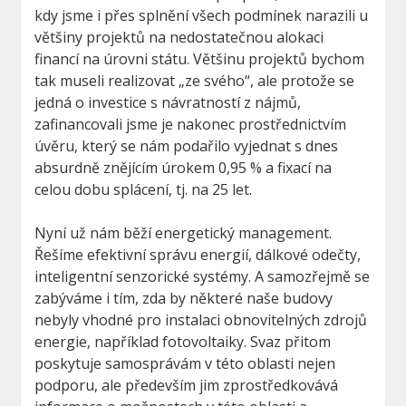
kdy jsme i přes splnění všech podmínek narazili u
většiny projektů na nedostatečnou alokaci
financí na úrovni státu. Většinu projektů bychom
tak museli realizovat „ze svého“, ale protože se
jedná o investice s návratností z nájmů,
zafinancovali jsme je nakonec prostřednictvím
úvěru, který se nám podařilo vyjednat s dnes
absurdně znějícím úrokem 0,95 % a fixací na
celou dobu splácení, tj. na 25 let.
Nyní už nám běží energetický management.
Řešíme efektivní správu energií, dálkové odečty,
inteligentní senzorické systémy. A samozřejmě se
zabýváme i tím, zda by některé naše budovy
nebyly vhodné pro instalaci obnovitelných zdrojů
energie, například fotovoltaiky. Svaz přitom
poskytuje samosprávám v této oblasti nejen
podporu, ale především jim zprostředkovává