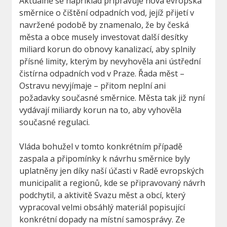
Aktuálně se například připravuje nová evropská
směrnice o čištění odpadních vod, jejíž přijetí v
navržené podobě by znamenalo, že by česká
města a obce musely investovat další desítky
miliard korun do obnovy kanalizací, aby splnily
přísné limity, kterým by nevyhověla ani ústřední
čistírna odpadních vod v Praze. Řada měst –
Ostravu nevyjímaje – přitom neplní ani
požadavky současné směrnice. Města tak již nyní
vydávají miliardy korun na to, aby vyhověla
současné regulaci.
Vláda bohužel v tomto konkrétním případě
zaspala a připomínky k návrhu směrnice byly
uplatněny jen díky naší účasti v Radě evropských
municipalit a regionů, kde se připravovaný návrh
podchytil, a aktivitě Svazu měst a obcí, který
vypracoval velmi obsáhlý materiál popisující
konkrétní dopady na místní samosprávy. Ze