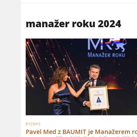
manažer roku 2024
BYZNYS
Pavel Med z BAUMIT je Manažerem r