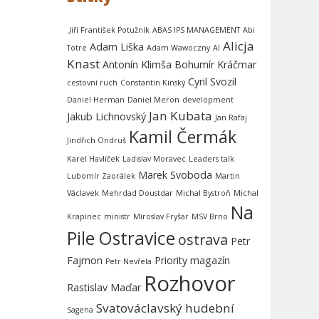
.Jiří František Potužník
ABAS IPS MANAGEMENT
Abi
Alicja
Adam Liška
Totre
Adam Wawoczny
AI
Knast
Antonín Klimša
Bohumír Kráčmar
Cyril Svozil
cestovní ruch
Constantin Kinský
Daniel Herman
Daniel Meron
development
Jan Kubata
Jakub Lichnovský
Jan Rafaj
Kamil Čermák
Jindřich Ondruš
Karel Havlíček
Ladislav Moravec
Leaders talk
Marek Svoboda
Lubomír Zaorálek
Martin
Václavek
Mehrdad Doustdar
Michal Bystroň
Michal
Na
Krapinec
ministr
Miroslav Fryšar
MSV Brno
Pile Ostravice
ostrava
Petr
Fajmon
Priority magazín
Petr Nevřela
Rozhovor
Rastislav Maďar
Svatováclavský hudební
Sagena