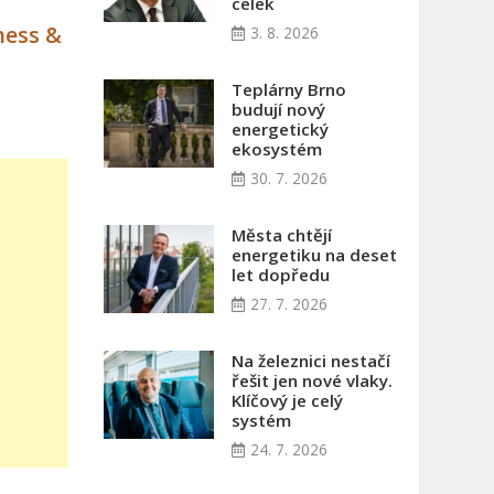
celek
ness &
3. 8. 2026
Teplárny Brno
budují nový
energetický
ekosystém
30. 7. 2026
Města chtějí
energetiku na deset
let dopředu
27. 7. 2026
Na železnici nestačí
řešit jen nové vlaky.
Klíčový je celý
systém
24. 7. 2026