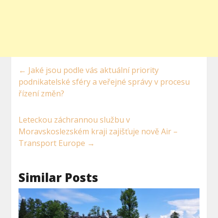
←
Jaké jsou podle vás aktuální priority
podnikatelské sféry a veřejné správy v procesu
řízení změn?
Leteckou záchrannou službu v
Moravskoslezském kraji zajišťuje nově Air –
Transport Europe
→
Similar Posts