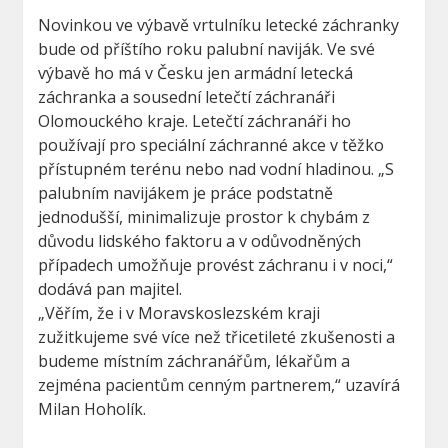
Novinkou ve výbavě vrtulníku letecké záchranky
bude od příštího roku palubní naviják. Ve své
výbavě ho má v Česku jen armádní letecká
záchranka a sousední letečtí záchranáři
Olomouckého kraje. Letečtí záchranáři ho
používají pro speciální záchranné akce v těžko
přístupném terénu nebo nad vodní hladinou. „S
palubním navijákem je práce podstatně
jednodušší, minimalizuje prostor k chybám z
důvodu lidského faktoru a v odůvodněných
případech umožňuje provést záchranu i v noci,“
dodává pan majitel.
„Věřím, že i v Moravskoslezském kraji
zužitkujeme své více než třicetileté zkušenosti a
budeme místním záchranářům, lékařům a
zejména pacientům cenným partnerem,“ uzavírá
Milan Hoholík.