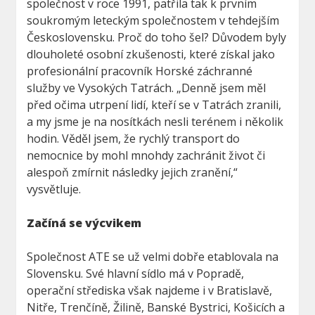
společnost v roce 1991, patřila tak k prvním
soukromým leteckým společnostem v tehdejším
Československu. Proč do toho šel? Důvodem byly
dlouholeté osobní zkušenosti, které získal jako
profesionální pracovník Horské záchranné
služby ve Vysokých Tatrách. „Denně jsem měl
před očima utrpení lidí, kteří se v Tatrách zranili,
a my jsme je na nosítkách nesli terénem i několik
hodin. Věděl jsem, že rychlý transport do
nemocnice by mohl mnohdy zachránit život či
alespoň zmírnit následky jejich zranění,“
vysvětluje.
Začíná se výcvikem
Společnost ATE se už velmi dobře etablovala na
Slovensku. Své hlavní sídlo má v Popradě,
operační střediska však najdeme i v Bratislavě,
Nitře, Trenčíně, Žilině, Banské Bystrici, Košicích a