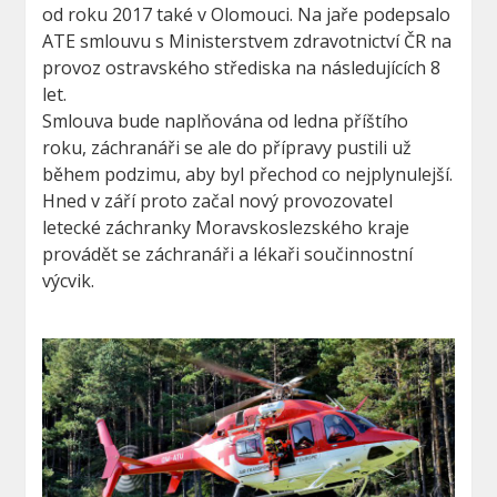
od roku 2017 také v Olomouci. Na jaře podepsalo
ATE smlouvu s Ministerstvem zdravotnictví ČR na
provoz ostravského střediska na následujících 8
let.
Smlouva bude naplňována od ledna příštího
roku, záchranáři se ale do přípravy pustili už
během podzimu, aby byl přechod co nejplynulejší.
Hned v září proto začal nový provozovatel
letecké záchranky Moravskoslezského kraje
provádět se záchranáři a lékaři součinnostní
výcvik.