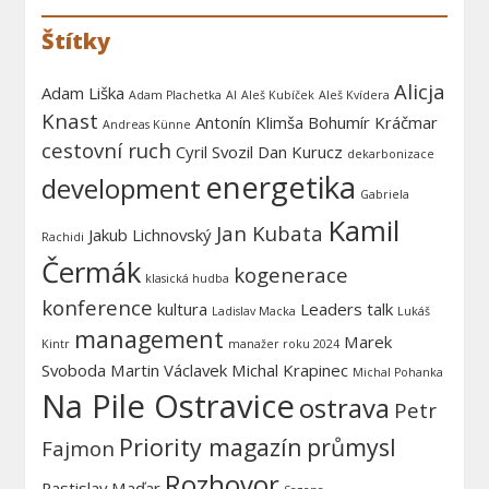
Štítky
Alicja
Adam Liška
Adam Plachetka
AI
Aleš Kubíček
Aleš Kvídera
Knast
Antonín Klimša
Bohumír Kráčmar
Andreas Künne
cestovní ruch
Cyril Svozil
Dan Kurucz
dekarbonizace
energetika
development
Gabriela
Kamil
Jan Kubata
Jakub Lichnovský
Rachidi
Čermák
kogenerace
klasická hudba
konference
kultura
Leaders talk
Ladislav Macka
Lukáš
management
Marek
Kintr
manažer roku 2024
Svoboda
Martin Václavek
Michal Krapinec
Michal Pohanka
Na Pile Ostravice
ostrava
Petr
Priority magazín
průmysl
Fajmon
Rozhovor
Rastislav Maďar