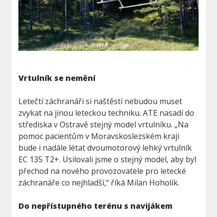
Vrtulník se nemění
Letečtí záchranáři si naštěstí nebudou muset
zvykat na jinou leteckou techniku. ATE nasadí do
střediska v Ostravě stejný model vrtulníku. „Na
pomoc pacientům v Moravskoslezském kraji
bude i nadále létat dvoumotorový lehký vrtulník
EC 135 T2+. Usilovali jsme o stejný model, aby byl
přechod na nového provozovatele pro letecké
záchranáře co nejhladší,“ říká Milan Hoholík.
Do nepřístupného terénu s navijákem