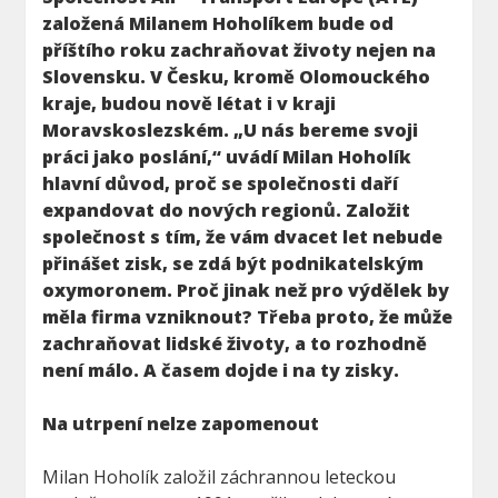
založená Milanem Hoholíkem bude od
příštího roku zachraňovat životy nejen na
Slovensku.
V Česku, kromě Olomouckého
kraje, budou nově létat i v kraji
Moravskoslezském. „U nás bereme svoji
práci jako poslání,“ uvádí Milan Hoholík
hlavní důvod, proč se společnosti daří
expandovat do nových regionů.
Založit
společnost s tím, že vám dvacet let nebude
přinášet zisk, se zdá být podnikatelským
oxymoronem. Proč jinak než pro výdělek by
měla firma vzniknout? Třeba proto, že může
zachraňovat lidské životy, a to rozhodně
není málo. A časem dojde i na ty zisky.
Na utrpení nelze zapomenout
Milan Hoholík založil záchrannou leteckou