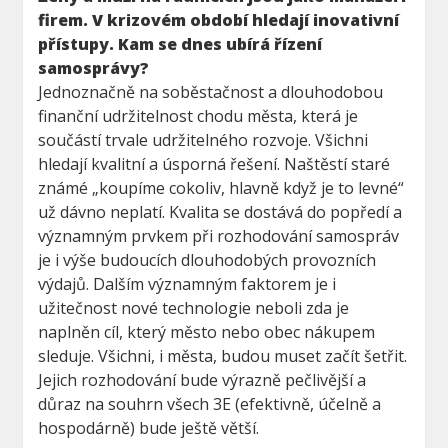
firem. V krizovém období hledají inovativní
přístupy. Kam se dnes ubírá řízení
samosprávy?
Jednoznačně na soběstačnost a dlouhodobou
finanční udržitelnost chodu města, která je
součástí trvale udržitelného rozvoje. Všichni
hledají kvalitní a úsporná řešení. Naštěstí staré
známé „koupíme cokoliv, hlavně když je to levné“
už dávno neplatí. Kvalita se dostává do popředí a
významným prvkem při rozhodování samospráv
je i výše budoucích dlouhodobých provozních
výdajů. Dalším významným faktorem je i
užitečnost nové technologie neboli zda je
naplněn cíl, který město nebo obec nákupem
sleduje. Všichni, i města, budou muset začít šetřit.
Jejich rozhodování bude výrazně pečlivější a
důraz na souhrn všech 3E (efektivně, účelně a
hospodárně) bude ještě větší.