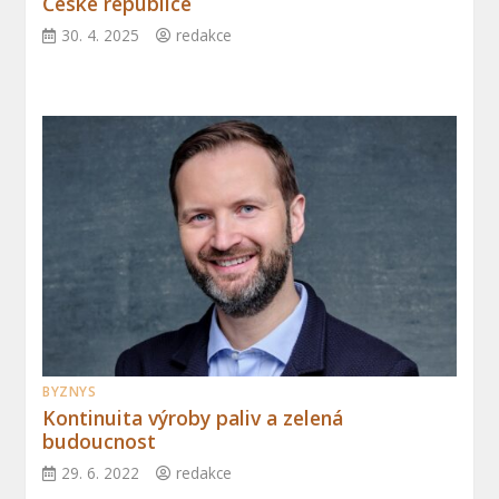
České republice
30. 4. 2025
redakce
BYZNYS
Kontinuita výroby paliv a zelená
budoucnost
29. 6. 2022
redakce