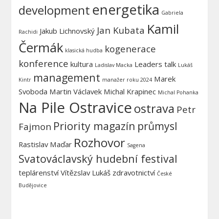
energetika
development
Gabriela
Kamil
Jan Kubata
Jakub Lichnovský
Rachidi
Čermák
kogenerace
klasická hudba
konference
kultura
Leaders talk
Ladislav Macka
Lukáš
management
Marek
Kintr
manažer roku 2024
Svoboda
Martin Václavek
Michal Krapinec
Michal Pohanka
Na Pile Ostravice
ostrava
Petr
Priority magazín
průmysl
Fajmon
Rozhovor
Rastislav Maďar
Sagena
Svatováclavský hudební festival
teplárenství
Vítězslav Lukáš
zdravotnictví
České
Budějovice