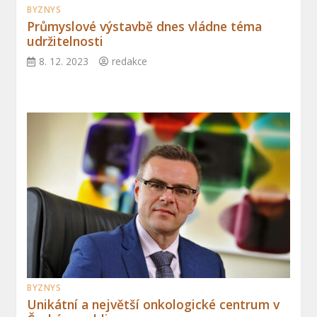
BYZNYS
Průmyslové výstavbě dnes vládne téma
udržitelnosti
8. 12. 2023
redakce
BYZNYS
Unikátní a největší onkologické centrum v