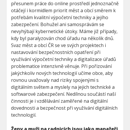
přesunem práce do online prostředí jednoznačně
otáčejí i kormidlem priorit měst a obcí směrem k
potřebám kvalitní výpočetní techniky a jejího
zabezpečení. Bohužel ani samosprávám se
nevyhýbají kybernetické útoky. Máme již případy,
kdy byl paralyzován chod úřadu na několik dnů.
Svaz měst a obcí ČR se ve svých projektech i
nastavování bezpečnostních opatření při
využívání výpočetní techniky a digitalizace úřadů
problematice intenzivně věnuje. Při pořizování
jakýchkoliv nových technologií učíme obce, aby
rovnou uvažovaly nad riziky spojenými s
digitálním světem a myslely na jejich technické a
softwarové zabezpečení. Nedílnou součástí naší
činnosti je i vzdělávání zaměřené na digitální
dovednosti a bezpečnost při využívání digitálních
technologií.
Ženy a muži na radnicích jsou jako manažeři