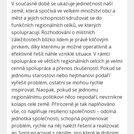
V současné době se ukazuje jedinečnost naší
země, která spočívá ve velkém množství obcí a
měst a jejich schopnosti sdružovat se do
funkčních regionálních celků, ve kterých
spolupracují. Rozhodování o místních
záležitostech blízko lidem je právě klíčovým
prvkem, díky kterému je možné operativně a
efektivně řešit náhle vzniklé situace. V rámci
spolupráce ve větších regionálních celcích je velmi
cenná spolupráce a přenos zkušeností. Pokud se
jednomu starostovi nebo hejtmanovi podaří
vyřešit problém, ostatní se mohou rychle
inspirovat. Naopak, pokud se jednomu
regionálnímu politikovi něco nepodaří, nevznikne
kolaps celé země. Přirozeně je tak naplňováno
vše, co naplňuje resilienci společnosti – odolná
jednotka společnosti, schopná pojmenovat
problém, rychle na něj nalézt řešení a realizovat
jej. Spolupracovat s okolím, pro které je dobrým