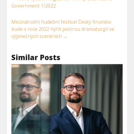
Government 1/2022
Mezinárodní hudební festival Český Krumlov
bude v roce 2022 hýřit pestrou dramaturgií ve
výjimečných scenériích
→
Similar Posts