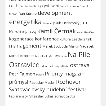
ruch
Cyril Svozil
Constantin Kinský
Daniel Herman
Daniel
development
Dan Kurucz
Meron
energetika
Jan
Jakub Lichnovský
finance
Kamil Čermák
Kubata
Jan Rafaj
Karel Havlíček
kogenerace
konference
kultura
Leaders talk
management
Marek Svoboda
Martin Václavek
Na Pile
Michal Krapinec
Miroslav Fryšar
MSV Brno
Ostravice
ostrava
odpadové hospodářství
Priority magazín
Petr Fajmon
Polsko
Rozhovor
průmysl
Rastislav Maďar
Svatováclavský hudební festival
teplárenství
Vítězslav Lukáš
zdravotnictví