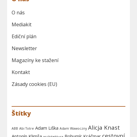
O nás
Mediakit
Ediční plán
Newsletter
Magazíny ke stažení
Kontakt
Zásady cookies (EU)
Štítky
Alicja Knast
Adam Liška
ABB
Abi Totre
Adam Wawoczny
cestovní
Antonín Klimša
Bohumír Kráčmar
architektura