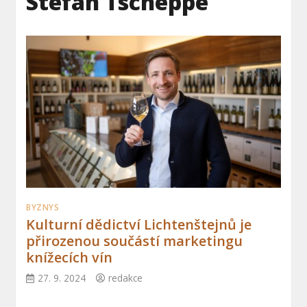
Stefan Tscheppe
BYZNYS
Kulturní dědictví Lichtenštejnů je
přirozenou součástí marketingu
knížecích vín
27. 9. 2024
redakce