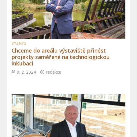
BYZNYS
Chceme do areálu výstaviště přinést
projekty zaměřené na technologickou
inkubaci
9. 2. 2024
redakce