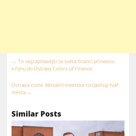
←
To nejzajímavější ze světa financí přinesou
v říjnu do Ostravy Colors of Finance
Ostrava roste. Aktuální investice rozjasňují tvář
města
→
Similar Posts