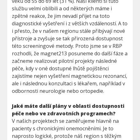
věku od 55 do 69 let (31 %). Naši klienti si tuto
službu velmi oblíbili a od některých máme i
zpětné reakce, že jim nevadí přijet na toto
diagnostické vyšetření i z větších vzdáleností. A to
i přesto, že v našem regionu stále přibývají nové
přístroje a zvyšuje se tak přirozená dostupnost
této screeningové metody. Proto jsme se v RBP
rozhodli, že magnet213 posuneme do další fáze a
začneme realizovat pilotní projekty následné
péče, kdy v oné dostupné lhůtě pojištěnci
zajistíme nejen vyšetření magnetickou rezonancí,
ale i následnou konzultaci s lékařem, například v
odbornosti neurologie nebo ortopedie.
Jaké máte další plány v oblasti dostupnosti
péče nebo ve zdravotních programech?
V našich projektech se zaměřujeme hlavně na
pacienty s chronickými onemocněními. Je to
naprosto logické, protože náš region s těžkým