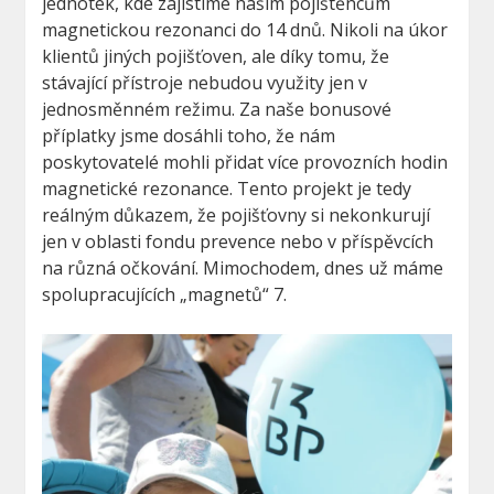
jednotek, kde zajistíme našim pojištěncům
magnetickou rezonanci do 14 dnů. Nikoli na úkor
klientů jiných pojišťoven, ale díky tomu, že
stávající přístroje nebudou využity jen v
jednosměnném režimu. Za naše bonusové
příplatky jsme dosáhli toho, že nám
poskytovatelé mohli přidat více provozních hodin
magnetické rezonance. Tento projekt je tedy
reálným důkazem, že pojišťovny si nekonkurují
jen v oblasti fondu prevence nebo v příspěvcích
na různá očkování. Mimochodem, dnes už máme
spolupracujících „magnetů“ 7.