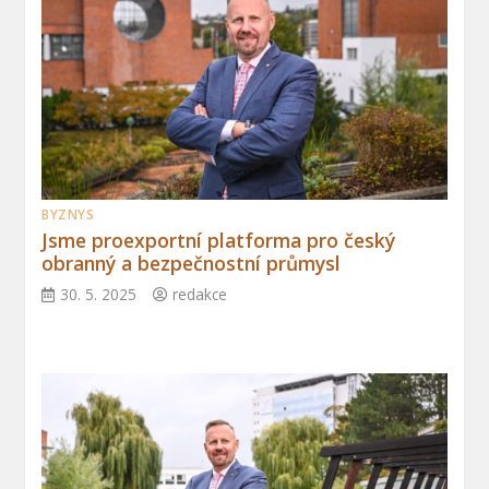
BYZNYS
Jsme proexportní platforma pro český
obranný a bezpečnostní průmysl
30. 5. 2025
redakce