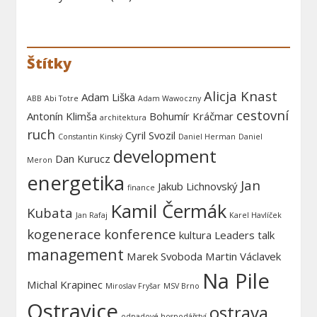
Štítky
Alicja Knast
Adam Liška
ABB
Abi Totre
Adam Wawoczny
cestovní
Antonín Klimša
Bohumír Kráčmar
architektura
ruch
Cyril Svozil
Constantin Kinský
Daniel Herman
Daniel
development
Dan Kurucz
Meron
energetika
Jan
Jakub Lichnovský
finance
Kamil Čermák
Kubata
Jan Rafaj
Karel Havlíček
kogenerace
konference
kultura
Leaders talk
management
Marek Svoboda
Martin Václavek
Na Pile
Michal Krapinec
Miroslav Fryšar
MSV Brno
Ostravice
ostrava
odpadové hospodářství