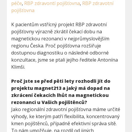
péče
,
RBP zdravontí pojišťovna
,
RBP zdravotní
pojišťovna
K pacientům vstřícný projekt RBP zdravotní
pojišťovny výrazně zkrátil čekací dobu na
magnetickou rezonanci v nejprůmyslovějším
regionu Česka. Proč pojišťovna rozšiřuje
dostupnou diagnostiku o následné odborné
konzultace, jsme se ptali jejího ředitele Antonína
Klimši.
Proč jste se před pěti lety rozhodli jít do
projektu magnet213 a jaký má dopad na
zkrácení čekacích lhůt na magnetickou
rezonanci u Vašich pojištěnců?
Jako regionální zdravotní pojišťovna máme určité
výhody, ke kterým patří flexibilita, koncentrovaný
kmen pojištěnců, případně efektivní správa sítě.
To nám umožňuje, na rozdíl od jiných