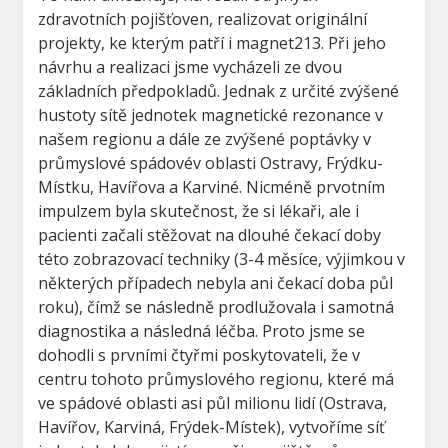
zdravotních pojišťoven, realizovat originální
projekty, ke kterým patří i magnet213. Při jeho
návrhu a realizaci jsme vycházeli ze dvou
základních předpokladů. Jednak z určité zvýšené
hustoty sítě jednotek magnetické rezonance v
našem regionu a dále ze zvýšené poptávky v
průmyslové spádovév oblasti Ostravy, Frýdku-
Místku, Havířova a Karviné. Nicméně prvotním
impulzem byla skutečnost, že si lékaři, ale i
pacienti začali stěžovat na dlouhé čekací doby
této zobrazovací techniky (3-4 měsíce, výjimkou v
některých případech nebyla ani čekací doba půl
roku), čímž se následně prodlužovala i samotná
diagnostika a následná léčba. Proto jsme se
dohodli s prvními čtyřmi poskytovateli, že v
centru tohoto průmyslového regionu, které má
ve spádové oblasti asi půl milionu lidí (Ostrava,
Havířov, Karviná, Frýdek-Místek), vytvoříme síť