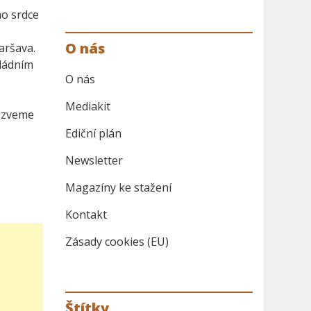
ho srdce
O nás
aršava.
vládním
O nás
Mediakit
pozveme
Ediční plán
Newsletter
Magazíny ke stažení
Kontakt
Zásady cookies (EU)
Štítky