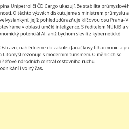
upina Unipetrol či ČD Cargo ukazují, že stabilita průmyslové
ačnosti. O těchto výzvách diskutujeme s ministrem průmyslu a
velvyslankyní, jejíž pohled zdůrazňuje klíčovou osu Praha–V
otevíráme v oblasti umělé inteligence. S ředitelem NÚKIB a 
nomický potenciál AI, aniž bychom slevili z kybernetické
Ostravu, nahlédneme do zákulisí Janáčkovy filharmonie a 
va Litomyšl rezonuje s moderním turismem. O měnících se
í šéfové národních centrál cestovního ruchu.
odnikání i volný čas.