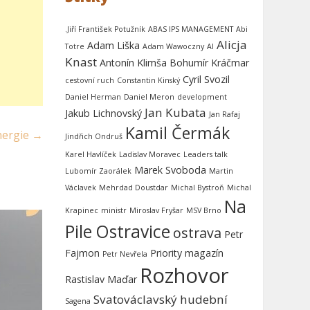
.Jiří František Potužník
ABAS IPS MANAGEMENT
Abi
Alicja
Adam Liška
Totre
Adam Wawoczny
AI
Knast
Antonín Klimša
Bohumír Kráčmar
Cyril Svozil
cestovní ruch
Constantin Kinský
Daniel Herman
Daniel Meron
development
Jan Kubata
Jakub Lichnovský
Jan Rafaj
Kamil Čermák
nergie
→
Jindřich Ondruš
Karel Havlíček
Ladislav Moravec
Leaders talk
Marek Svoboda
Lubomír Zaorálek
Martin
Václavek
Mehrdad Doustdar
Michal Bystroň
Michal
Na
Krapinec
ministr
Miroslav Fryšar
MSV Brno
Pile Ostravice
ostrava
Petr
Fajmon
Priority magazín
Petr Nevřela
Rozhovor
Rastislav Maďar
Svatováclavský hudební
Sagena