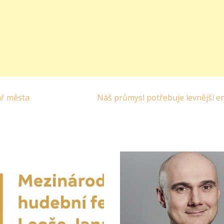
vář města
Náš průmysl potřebuje levnější e