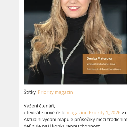
Štítky:
Priority magazín
Vážení čtenáři,
otevíráte nové číslo
magazínu Priority 1_2026
v d
Aktuální vydání mapuje průsečíky mezi tradiční
definuje naši konkurenceschopnost.