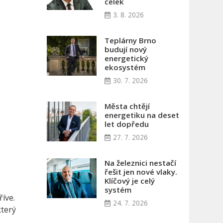
celek
3. 8. 2026
Teplárny Brno
budují nový
energetický
ekosystém
30. 7. 2026
Města chtějí
energetiku na deset
let dopředu
27. 7. 2026
Na železnici nestačí
řešit jen nové vlaky.
Klíčový je celý
systém
říve.
24. 7. 2026
který